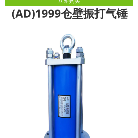
立即购买
(AD)1999仓壁
振打
气
锤