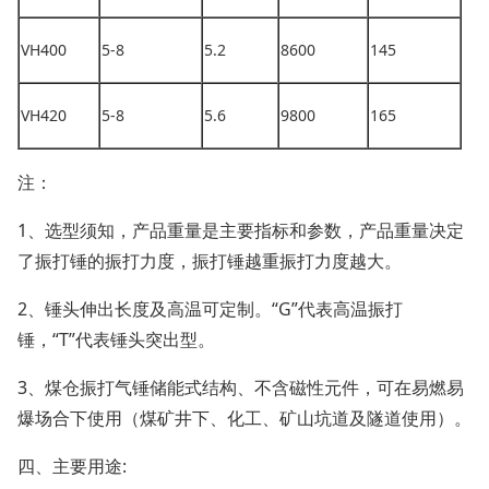
VH400
5-8
5.2
8600
145
VH420
5-8
5.6
9800
165
注：
1、选型须知，产品重量是主要指标和参数，产品重量决定
了振打锤的振打力度，振打锤越重振打力度越大。
2、锤头伸出长度及高温可定制。“G”代表高温振打
锤，“T”代表锤头突出型。
3、煤仓振打气锤储能式结构、不含磁性元件，可在易燃易
爆场合下使用（煤矿井下、化工、矿山坑道及隧道使用）。
四、主要用途: