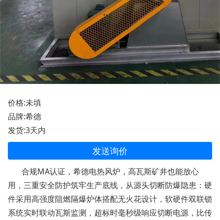
价格:未填
品牌:希德
发货:3天内
发送询价
合规MA认证，希德电热风炉，高瓦斯矿井也能放心
用
‌，三重安全防护筑牢生产底线，从源头切断防爆隐患：硬
件采用高强度阻燃隔爆炉体搭配无火花设计，软硬件双联锁
系统实时联动瓦斯监测，超标时毫秒级响应切断电源，比传