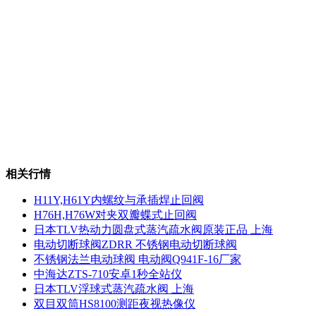
相关行情
H11Y,H61Y内螺纹与承插焊止回阀
H76H,H76W对夹双瓣蝶式止回阀
日本TLV热动力圆盘式蒸汽疏水阀原装正品 上海
电动切断球阀ZDRR 不锈钢电动切断球阀
不锈钢法兰电动球阀 电动阀Q941F-16厂家
中海达ZTS-710安卓1秒全站仪
日本TLV浮球式蒸汽疏水阀 上海
双目双筒HS8100测距夜视热像仪