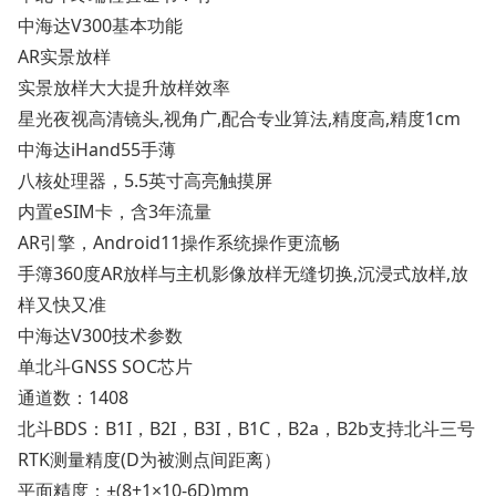
中海达V300基本功能
AR实景放样
实景放样大大提升放样效率
星光夜视高清镜头,视角广,配合专业算法,精度高,精度1cm
中海达iHand55手薄
八核处理器，5.5英寸高亮触摸屏
内置eSIM卡，含3年流量
AR引擎，Android11操作系统操作更流畅
手簿360度AR放样与主机影像放样无缝切换,沉浸式放样,放
样又快又准
中海达V300技术参数
单北斗GNSS SOC芯片
通道数：1408
北斗BDS：B1I，B2I，B3I，B1C，B2a，B2b支持北斗三号
RTK测量精度(D为被测点间距离）
平面精度：±(8+1×10-6D)mm