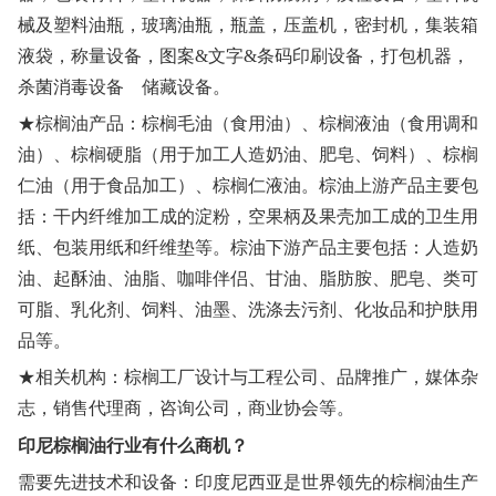
械及塑料油瓶，玻璃油瓶，瓶盖，压盖机，密封机，集装箱
液袋，称量设备，图案&文字&条码印刷设备，打包机器，
杀菌消毒设备 储藏设备。
★棕榈油产品：棕榈毛油（食用油）、棕榈液油（食用调和
油）、棕榈硬脂（用于加工人造奶油、肥皂、饲料）、棕榈
仁油（用于食品加工）、棕榈仁液油。棕油上游产品主要包
括：干内纤维加工成的淀粉，空果柄及果壳加工成的卫生用
纸、包装用纸和纤维垫等。棕油下游产品主要包括：人造奶
油、起酥油、油脂、咖啡伴侣、甘油、脂肪胺、肥皂、类可
可脂、乳化剂、饲料、油墨、洗涤去污剂、化妆品和护肤用
品等。
★相关机构：棕榈工厂设计与工程公司、品牌推广，媒体杂
志，销售代理商，咨询公司，商业协会等。
印尼棕榈油行业有什么商机？
需要先进技术和设备：印度尼西亚是世界领先的棕榈油生产