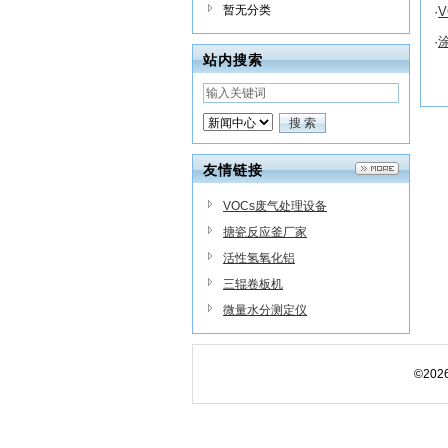
暂无分类
·
·
站内搜索
友情链接
VOCs废气处理设备
搪瓷反应釜厂家
活性氢氧化铝
三辊卷板机
微量水分测定仪
©20