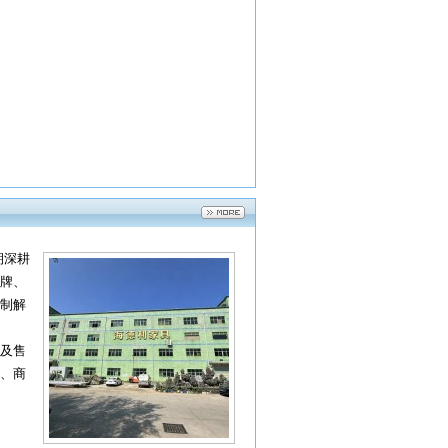
期深耕
牌、
制解
及售
、商