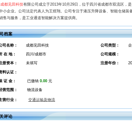
成都见田科技
有限公司成立于2013年10月29日，位于四川省成都市双流区
中小企业。公司法定代表人为王煜翔。公司专注于液压升降设备、智能仓储装
销售与服务，是工业通道智能解决方案提供商。
司档案
公司名称：
成都见田科技
公司类型：
企
所 在 地：
四川/成都市
公司规模：
注册资本：
未填写
注册年份：
2
资料认证：
保 证 金：
已缴纳
0.00
元
经营范围：
物流设备
主营行业：
交通运输及物流
关评论