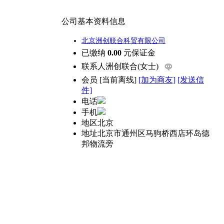
公司基本资料信息
北京洲创联合科贸有限公司
已缴纳
0.00
元保证金
联系人
洲创联合(女士)
会员
[
当前离线
]
[加为商友]
[发送信
件]
电话
手机
地区
北京
地址
北京市通州区马驹桥西店环岛德
邦物流旁