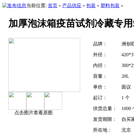
当前位置:
首页
»
产品供应
»
包装
»
塑料包装
»
加厚泡沫箱疫苗试剂冷藏专用
品牌：
洲创
外径：
420*3
内径：
300*2
容量：
20L
单价：
面议
起订：
1 个
供货总量：
1000
点击图片查看原图
发货期限：
自买
所在地：
北京