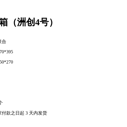
箱（洲创4号）
联合
70*395
50*270
 个
家付款之日起
3
天内发货